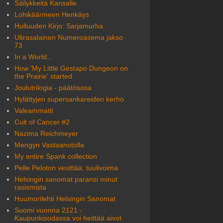
Säilykkeitä Kansalle
Lohikäärmeen Henkäys
Hulluuden Kirjo: Sarjamurha
Ultrasalainen Numeroasema jakso
73
In a World...
How 'My Little Gestapo Dungeon on
the Prairie' started
Joulutrilogia - päätösosa
Hylättyjen supersankareiden kerho
Valeammatti
Cult of Cancer #2
Nazima Reichmeyer
Mengyn Vastaanotolla
My entire Spank collection
Pelle Peloton vesittää; tuulivoima
Helsingin sanomat paransi minut
rasismista
Huumorilehti Helsingin Sanomat
Suomi vuonna 2121 -
Kaupunkisodassa voi heittää aivot