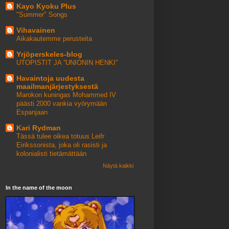
Kayo Kyoku Plus
"Summer" Songs
Vihavainen
Aikakautemme perusteita
Yrjöperskeles-blog
UTOPISTIT JA ”UNIONIN HENKI”
Havaintoja uudesta
maailmanjärjestyksestä
Marokon kuningas Mohammed IV
päästi 2000 vankia vyörymään
Espanjaan
Kari Rydman
Tässä tulee oikea totuus Leifr
Eirikssonista, joka oli rasisti ja
kolonialisti tietämättään
Näytä kaikki
In the name of the moon