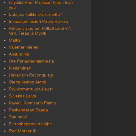
Loyalist Red, Prussian Blue I love
you
Entä jos kaikki olisikin totta?
Invaasioministeri Paula Risikko
Rattodivisioonan Pöllöiltamat #7:
Veri, Teräs ja Myytti
Matka
Valemerimiehet
Absurdinia
Ote Periaateohjelmasta
Kieltäminen
Hakaristin Reconquista
Olemukseton Atomi
Ruukinmatruuna-kausti
Siivekäs Laiva
Kawaii, Komisario Palmu
Paskanäärän Saaga
Satuhetki
Piirroshahmon Ajojahti
Red Marker III