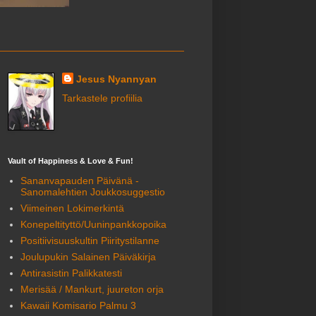
Jesus Nyannyan
Tarkastele profiilia
Vault of Happiness & Love & Fun!
Sananvapauden Päivänä -
Sanomalehtien Joukkosuggestio
Viimeinen Lokimerkintä
Konepeltityttö/Uuninpankkopoika
Positiivisuuskultin Piiritystilanne
Joulupukin Salainen Päiväkirja
Antirasistin Palikkatesti
Merisää / Mankurt, juureton orja
Kawaii Komisario Palmu 3