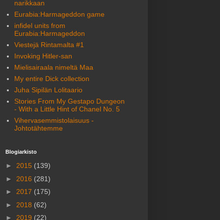
narikkaan
Eurabia:Harmageddon game
infidel units from
Eurabia:Harmageddon
Viestejä Rintamalta #1
Invoking Hitler-san
Mielisairaala nimeltä Maa
My entire Dick collection
Juha Sipilän Lolitaario
Stories From My Gestapo Dungeon
- With a Little Hint of Chanel No. 5
Vihervasemmistolaisuus -
Johtotähtemme
Blogiarkisto
►
2015
(139)
►
2016
(281)
►
2017
(175)
►
2018
(62)
►
2019
(22)