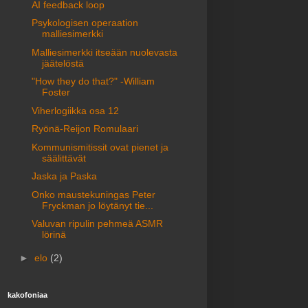
AI feedback loop
Psykologisen operaation
malliesimerkki
Malliesimerkki itseään nuolevasta
jäätelöstä
"How they do that?" -William
Foster
Viherlogiikka osa 12
Ryönä-Reijon Romulaari
Kommunismitissit ovat pienet ja
säälittävät
Jaska ja Paska
Onko maustekuningas Peter
Fryckman jo löytänyt tie...
Valuvan ripulin pehmeä ASMR
lörinä
►
elo
(2)
kakofoniaa